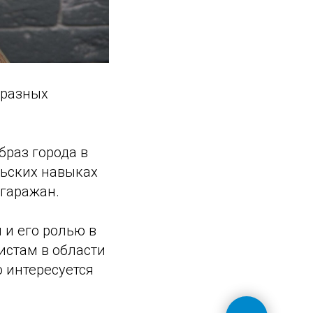
 разных
браз города в
льских навыках
 гаражан.
 и его ролью в
истам в области
о интересуется