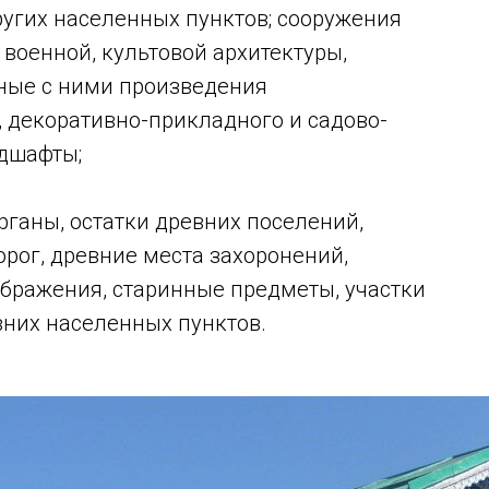
ругих населенных пунктов; сооружения
военной, культовой архитектуры,
нные с ними произведения
 декоративно-прикладного и садово-
ндшафты;
рганы, остатки древних поселений,
орог, древние места захоронений,
бражения, старинные предметы, участки
вних населенных пунктов.