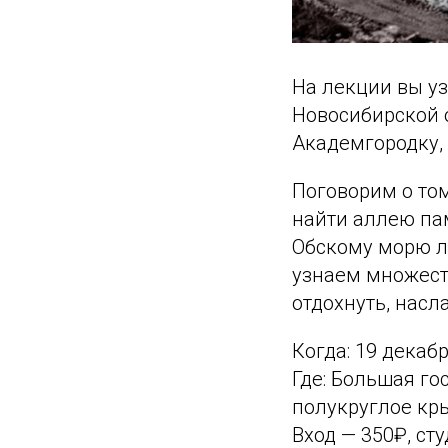
На лекции вы уз
Новосибирской 
Академгородку,
Поговорим о том
найти аллею па
Обскому морю л
узнаем множест
отдохнуть, насл
Когда: 19 декабр
Где: Большая го
полукруглое кр
Вход — 350₽, ст