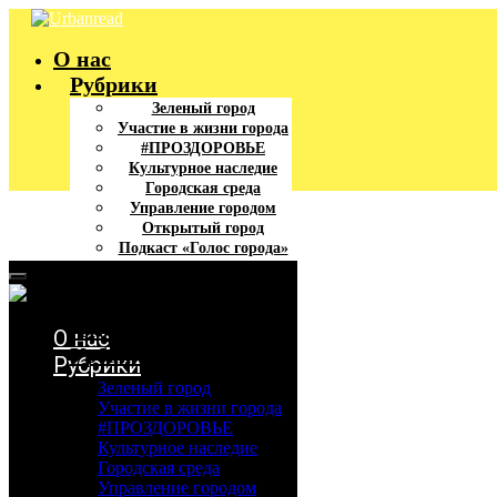
О нас
Рубрики
Зеленый город
Участие в жизни города
#ПРОЗДОРОВЬЕ
Культурное наследие
Городская среда
Управление городом
Открытый город
Подкаст «Голос города»
Подкаст «Юридический
аспект»
Словарик урбаниста
Что почитать
О нас
Урбан афиша
Рубрики
Зеленый город
Участие в жизни города
#ПРОЗДОРОВЬЕ
Культурное наследие
Городская среда
Управление городом