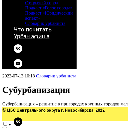
Открытый город
Подкаст «Голос города»
Подкаст «Юридический
аспект»
Словарик урбаниста
Что почитать
Урбан афиша
2023-07-13 10:18
Словарик урбаниста
Субурбанизация
Субурбанизация – развитие в пригородах крупных городов мал
©
ЦБС Центрального округа г. Новосибирска
, 2022