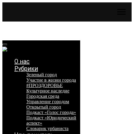
О нас
Рубрики
Зеленый город
Участие в жизни города
#ПРОЗДОРОВЬЕ
Культурное наследие
Городская среда
Управление городом
Открытый город
Подкаст «Голос города»
Подкаст «Юридический
аспект»
Словарик урбаниста